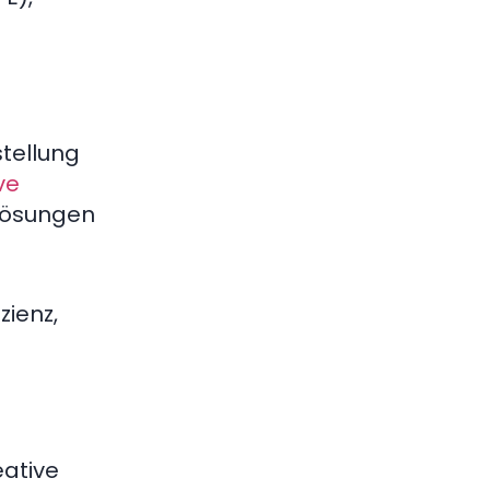
stellung
ve
slösungen
zienz,
eative