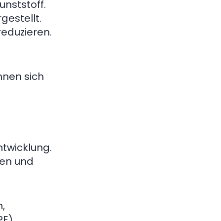
nststoff.
estellt.
reduzieren.
nnen sich
ntwicklung.
cen und
n,
E),