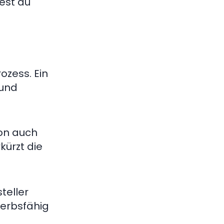
dest du
rozess. Ein
und
ion auch
rkürzt die
teller
werbsfähig