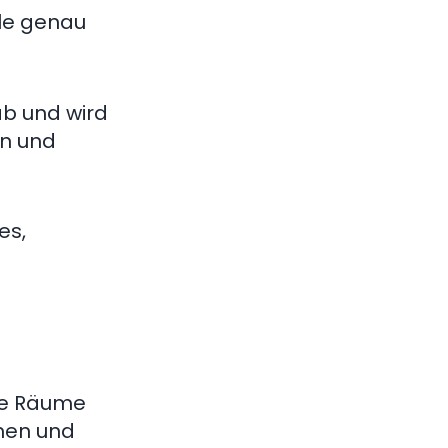
le genau
 ab und wird
en und
es,
ese Räume
rmen und