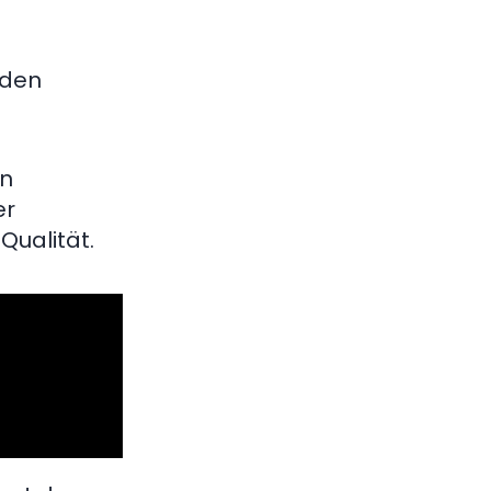
rden
en
er
Qualität.