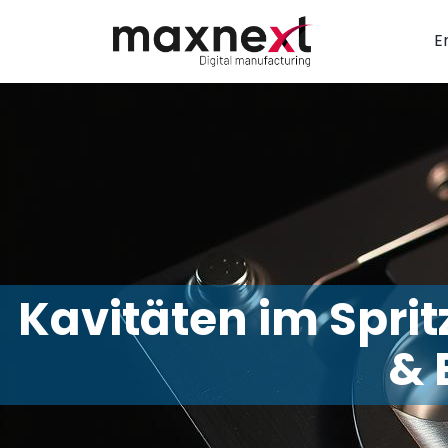
E
Kavitäten im Sprit
& 