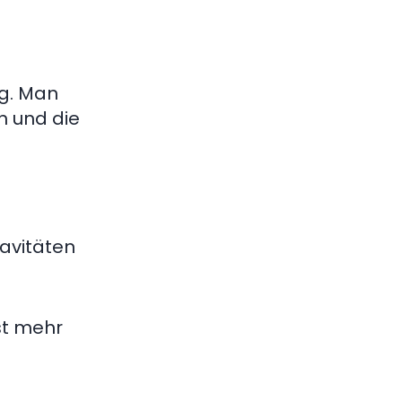
ng. Man
en und die
Kavitäten
st mehr