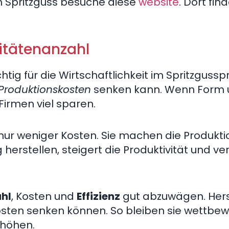
m Spritzguss besuche diese
website
. Dort fin
itätenanzahl
chtig für die Wirtschaftlichkeit im Spritzgussp
Produktionskosten
senken kann. Wenn Form 
irmen viel sparen.
nur weniger Kosten. Sie machen die Produkt
ig herstellen, steigert die Produktivität und ve
hl
, Kosten und
Effizienz
gut abzuwägen. Hers
osten senken können. So bleiben sie wettbe
rhöhen.