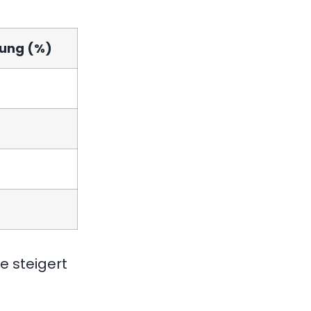
rung (%)
e steigert
e